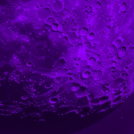
GO
WITH
what we do
MOONDIGO:
what we did
who we are
why join us
let's talk
Higher you
KRS
aim,
0000656190
higher you go.
Let’s do IT
© 2026 MOONDIGO.
Privacy Policy